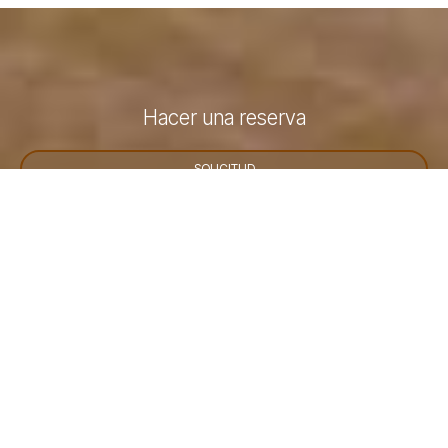
Hacer una reserva
SOLICITUD
RESERVA
» Suite con Terraza
» Habitación individual estándar
»
Habitación Doble Estándar o Twin
SHARE
IMPRESIÓN